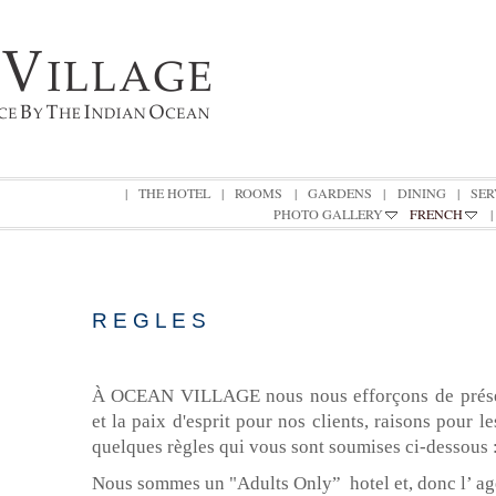
|
THE HOTEL
|
ROOMS
|
GARDENS
|
DINING
|
SER
PHOTO GALLERY
FRENCH
|
REGLES
R E G L E S
À OCEAN VILLAGE nous nous efforçons de préserve
et la paix d'esprit pour nos clients, raisons pour 
quelques règles qui vous sont soumises ci-dessous 
Nous sommes un "Adults Only” hotel et, donc l’ ag